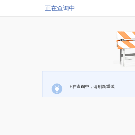
正在查询中
正在查询中，请刷新重试